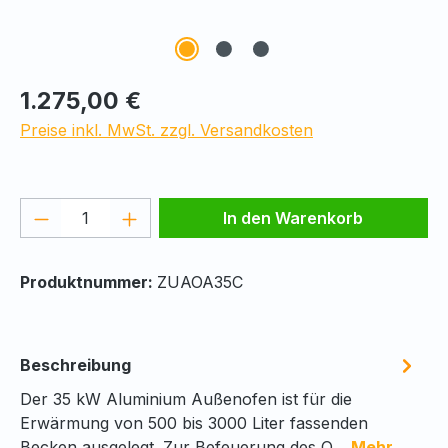
Regulärer Preis:
1.275,00 €
Preise inkl. MwSt. zzgl. Versandkosten
Produkt Anzahl: Gib den gewünschten We
In den Warenkorb
Produktnummer:
ZUAOA35C
Beschreibung
Der 35 kW Aluminium Außenofen ist für die
Erwärmung von 500 bis 3000 Liter fassenden
Becken ausgelegt. Zur Befeuerung des O…
Mehr