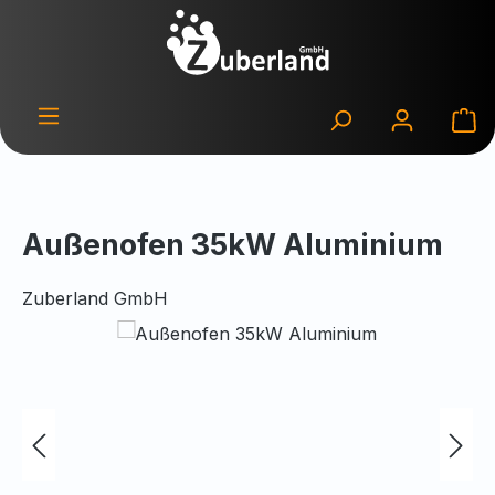
Zum Hauptinhalt springen
Wa
Außenofen 35kW Aluminium
Zuberland GmbH
Bildergalerie überspringen