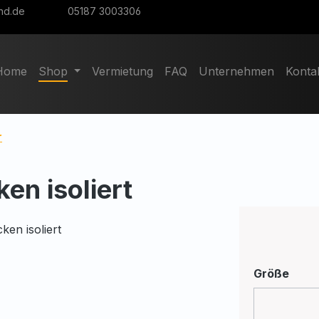
nd.de
05187 3003306
Home
Shop
Vermietung
FAQ
Unternehmen
Konta
r
n isoliert
ausw
Größe