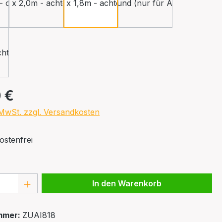
- oval
0m x 2,0m - achteckig
1,8m x 1,8m - achteckig
1,8m Ø - rund (nur für Außenofen)
chteckig
eis:
 €
. MwSt. zzgl. Versandkosten
stenfrei
 Anzahl: Gib den gewünschten Wert ein 
In den Warenkorb
mmer:
ZUAI818