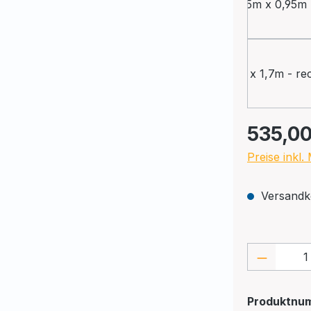
1,85m x 0,95m 
2,
2,0m x 1,7m - re
Regulärer Pr
535,00
Preise inkl
Versandko
Produkt
Produktnu