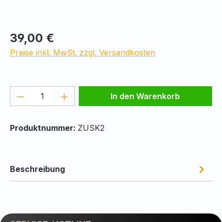
Regulärer Preis:
39,00 €
Preise inkl. MwSt. zzgl. Versandkosten
Produkt Anzahl: Gib den gewünschten We
In den Warenkorb
Produktnummer:
ZUSK2
Beschreibung